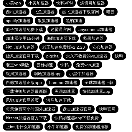
小美vpn
小美加速器
快鸭VPN
烧饼哥加速器
西柚加速器
飞鱼加速器
起飞加速器下载官网
喵云
spotify加速器
银狐加速器
黑豹加速
原子加速器免费下载
迷雾通官网
anyconnect加速器
加速器使用15分钟
海鸥加速器下载
坚果加速器
神灯加速加速器
老王加速免费版v2.2.23
安心加速器
旋风加速官网下载
pigcha
永久不收费的vp加速器
快鸭
老王vnp新版
云梯加速
快鸭
免费vqn加速
银河加速器
啊哈加速器app
小黑牛加速器
白鲸加速器正版app
hammer加速器
全球加速器下载
下载快鸭加速器最新版
黑洞加速器
快鸭加速器app
风驰加速官网首页
河马加速下载
每天免费两小时国外加速器
盘古加速器官网
快鸭官网
bitznet加速器官方下载
快鸭加速器app下载免费
上ins用什么加速器
小牛加速器
免费的加速器推荐