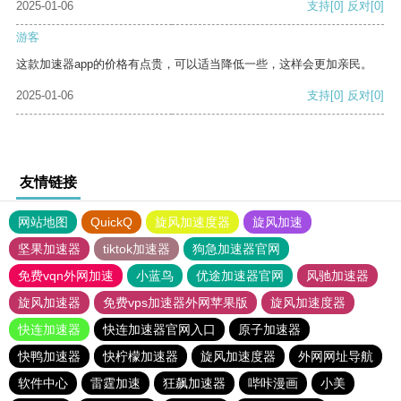
2025-01-06
支持
[0]
反对
[0]
游客
这款加速器app的价格有点贵，可以适当降低一些，这样会更加亲民。
2025-01-06
支持
[0]
反对
[0]
友情链接
网站地图
QuickQ
旋风加速度器
旋风加速
坚果加速器
tiktok加速器
狗急加速器官网
免费vqn外网加速
小蓝鸟
优途加速器官网
风驰加速器
旋风加速器
免费vps加速器外网苹果版
旋风加速度器
快连加速器
快连加速器官网入口
原子加速器
快鸭加速器
快柠檬加速器
旋风加速度器
外网网址导航
软件中心
雷霆加速
狂飙加速器
哔咔漫画
小美