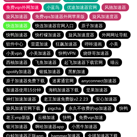
免费vqn外网加速
小蓝鸟
优途加速器官网
风驰加速器
旋风加速器
免费vps加速器外网苹果版
旋风加速度器
快连加速器
快连加速器官网入口
原子加速器
快鸭加速器
快柠檬加速器
旋风加速度器
外网网址导航
软件中心
雷霆加速
狂飙加速器
哔咔漫画
小美
小美vpn
小美加速器
快鸭VPN
烧饼哥加速器
西柚加速器
飞鱼加速器
起飞加速器下载官网
喵云
spotify加速器
银狐加速器
黑豹加速
原子加速器免费下载
迷雾通官网
anyconnect加速器
加速器使用15分钟
海鸥加速器下载
坚果加速器
神灯加速加速器
老王加速免费版v2.2.23
安心加速器
旋风加速官网下载
pigcha
永久不收费的vp加速器
快鸭
老王vnp新版
云梯加速
快鸭
免费vqn加速
银河加速器
啊哈加速器app
小黑牛加速器
白鲸加速器正版app
hammer加速器
全球加速器下载