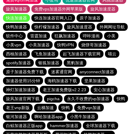
免费vqn外网加速
小蓝鸟
优途加速器官网
风驰加速器
旋风加速器
免费vps加速器外网苹果版
旋风加速度器
快连加速器
快连加速器官网入口
原子加速器
快鸭加速器
快柠檬加速器
旋风加速度器
外网网址导航
软件中心
雷霆加速
狂飙加速器
哔咔漫画
小美
小美vpn
小美加速器
快鸭VPN
烧饼哥加速器
西柚加速器
飞鱼加速器
起飞加速器下载官网
喵云
spotify加速器
银狐加速器
黑豹加速
原子加速器免费下载
迷雾通官网
anyconnect加速器
加速器使用15分钟
海鸥加速器下载
坚果加速器
神灯加速加速器
老王加速免费版v2.2.23
安心加速器
旋风加速官网下载
pigcha
永久不收费的vp加速器
快鸭
老王vnp新版
云梯加速
快鸭
免费vqn加速
银河加速器
啊哈加速器app
小黑牛加速器
白鲸加速器正版app
hammer加速器
全球加速器下载