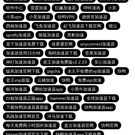
软件中心
雷霆加速
狂飙加速器
哔咔漫画
小美
小美vpn
小美加速器
快鸭VPN
烧饼哥加速器
西柚加速器
飞鱼加速器
起飞加速器下载官网
喵云
spotify加速器
银狐加速器
黑豹加速
原子加速器免费下载
迷雾通官网
anyconnect加速器
加速器使用15分钟
海鸥加速器下载
坚果加速器
神灯加速加速器
老王加速免费版v2.2.23
安心加速器
旋风加速官网下载
pigcha
永久不收费的vp加速器
快鸭
老王vnp新版
云梯加速
快鸭
免费vqn加速
银河加速器
啊哈加速器app
小黑牛加速器
白鲸加速器正版app
hammer加速器
全球加速器下载
下载快鸭加速器最新版
黑洞加速器
快鸭加速器app
风驰加速官网首页
河马加速下载
每天免费两小时国外加速器
盘古加速器官网
快鸭官网
bitznet加速器官方下载
快鸭加速器app下载免费