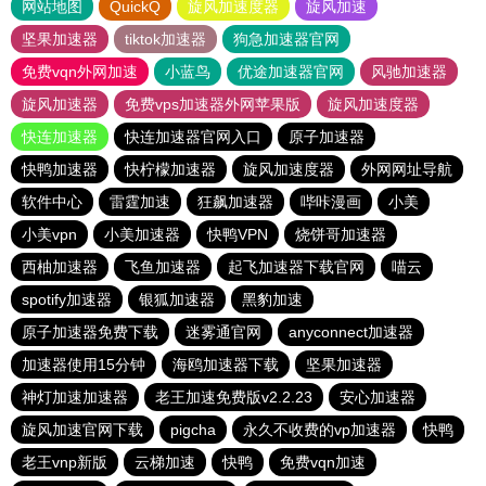
网站地图
QuickQ
旋风加速度器
旋风加速
坚果加速器
tiktok加速器
狗急加速器官网
免费vqn外网加速
小蓝鸟
优途加速器官网
风驰加速器
旋风加速器
免费vps加速器外网苹果版
旋风加速度器
快连加速器
快连加速器官网入口
原子加速器
快鸭加速器
快柠檬加速器
旋风加速度器
外网网址导航
软件中心
雷霆加速
狂飙加速器
哔咔漫画
小美
小美vpn
小美加速器
快鸭VPN
烧饼哥加速器
西柚加速器
飞鱼加速器
起飞加速器下载官网
喵云
spotify加速器
银狐加速器
黑豹加速
原子加速器免费下载
迷雾通官网
anyconnect加速器
加速器使用15分钟
海鸥加速器下载
坚果加速器
神灯加速加速器
老王加速免费版v2.2.23
安心加速器
旋风加速官网下载
pigcha
永久不收费的vp加速器
快鸭
老王vnp新版
云梯加速
快鸭
免费vqn加速