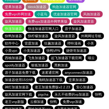
坚果加速器
tiktok加速器
狗急加速器官网
免费vqn外网加速
小蓝鸟
优途加速器官网
风驰加速器
旋风加速器
免费vps加速器外网苹果版
旋风加速度器
快连加速器
快连加速器官网入口
原子加速器
快鸭加速器
快柠檬加速器
旋风加速度器
外网网址导航
软件中心
雷霆加速
狂飙加速器
哔咔漫画
小美
小美vpn
小美加速器
快鸭VPN
烧饼哥加速器
西柚加速器
飞鱼加速器
起飞加速器下载官网
喵云
spotify加速器
银狐加速器
黑豹加速
原子加速器免费下载
迷雾通官网
anyconnect加速器
加速器使用15分钟
海鸥加速器下载
坚果加速器
神灯加速加速器
老王加速免费版v2.2.23
安心加速器
旋风加速官网下载
pigcha
永久不收费的vp加速器
快鸭
老王vnp新版
云梯加速
快鸭
免费vqn加速