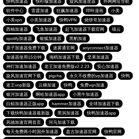
快鸭加速器
快柠檬加速器
旋风加速度器
外网网址导航
软件中心
雷霆加速
狂飙加速器
哔咔漫画
小美
小美vpn
小美加速器
快鸭VPN
烧饼哥加速器
西柚加速器
飞鱼加速器
起飞加速器下载官网
喵云
spotify加速器
银狐加速器
黑豹加速
原子加速器免费下载
迷雾通官网
anyconnect加速器
加速器使用15分钟
海鸥加速器下载
坚果加速器
神灯加速加速器
老王加速免费版v2.2.23
安心加速器
旋风加速官网下载
pigcha
永久不收费的vp加速器
快鸭
老王vnp新版
云梯加速
快鸭
免费vqn加速
银河加速器
啊哈加速器app
小黑牛加速器
白鲸加速器正版app
hammer加速器
全球加速器下载
下载快鸭加速器最新版
黑洞加速器
快鸭加速器app
风驰加速官网首页
河马加速下载
每天免费两小时国外加速器
盘古加速器官网
快鸭官网